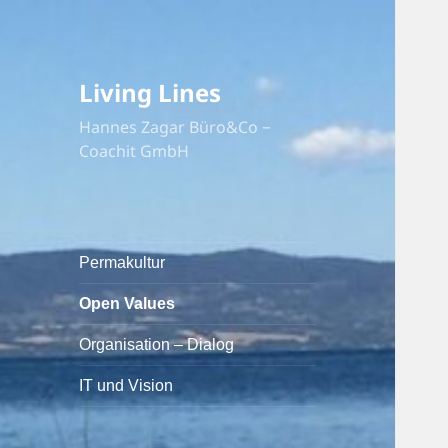
Living Lines
Hannes Zagar Büro&Co −
Coachit GmbH
Permakultur
Open Values
Organisation – Dialog
IT und Vision